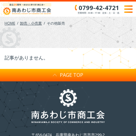
Skip
0799-42-4721
to
営業時間：8:30～17:30 定休：土・日・祝
content
HOME
卸売・小売業
その他販売
記事がありません。
PAGE TOP
〒656-0474
兵庫県南あわじ市市市299-2