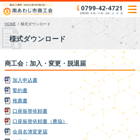
Skip
0799-42-4721
to
営業時間：8:30～17:30 定休：土・日・祝
content
HOME
様式ダウンロード
様式ダウンロード
商工会：加入・変更・脱退届
加入申込書
誓約書
推薦書
口座振替依頼書
口座振替依頼書（農協）
会員名簿変更届