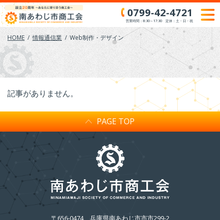
Skip
0799-42-4721
to
営業時間：8:30～17:30 定休：土・日・祝
content
HOME
情報通信業
Web制作・デザイン
記事がありません。
PAGE TOP
〒656-0474
兵庫県南あわじ市市市299-2