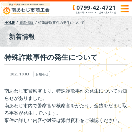
Skip
0799-42-4721
to
営業時間：8:30～17:30 定休：土・日・祝
content
HOME
新着情報
特殊詐欺事件の発生について
新着情報
特殊詐欺事件の発生について
2025.10.03
お知らせ
南あわじ市警察署より、特殊詐欺事件の発生についてお知
らせがありました。
南あわじ市内で警察官や検察官をかたり、金銭をだまし取
る事案が発生しています。
事件の詳しい内容や対策は添付資料をご確認ください。